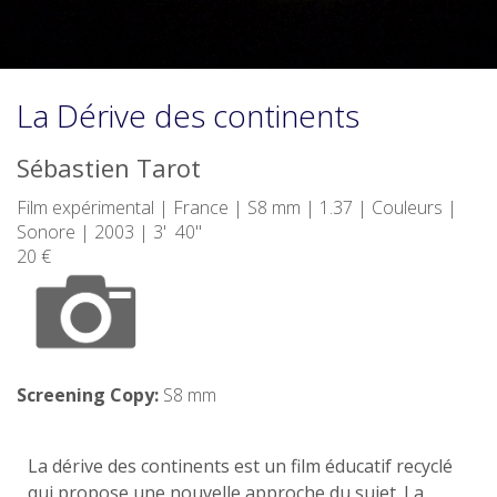
La Dérive des continents
Sébastien Tarot
Film expérimental | France | S8 mm | 1.37 | Couleurs |
Sonore | 2003 | 3' 40"
20 €
Screening Copy:
S8 mm
La dérive des continents est un film éducatif recyclé
qui propose une nouvelle approche du sujet. La