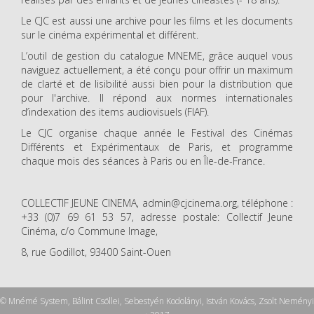
Le CJC est aussi une archive pour les films et les documents
sur le cinéma expérimental et différent.
L’outil de gestion du catalogue MNEME, grâce auquel vous
naviguez actuellement, a été conçu pour offrir un maximum
de clarté et de lisibilité aussi bien pour la distribution que
pour l'archive. Il répond aux normes internationales
d’indexation des items audiovisuels (FIAF).
Le CJC organise chaque année le Festival des Cinémas
Différents et Expérimentaux de Paris, et programme
chaque mois des séances à Paris ou en Île-de-France.
COLLECTIF JEUNE CINEMA, admin@cjcinema.org, téléphone :
+33 (0)7 69 61 53 57, adresse postale: Collectif Jeune
Cinéma, c/o Commune Image,
8, rue Godillot, 93400 Saint-Ouen
© Mnémé System, Bálint Csöllei, Sebestyén Kodolányi, István Kovács, Zsolt Neményi