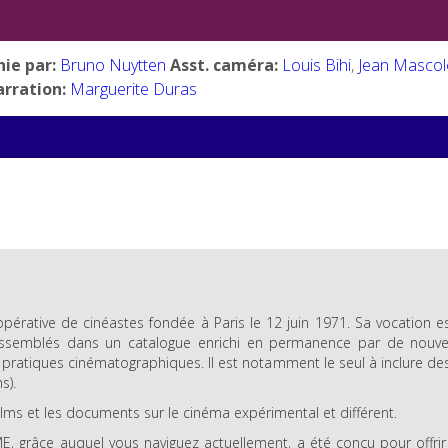
ie par:
Bruno Nuytten
Asst. caméra:
Louis Bihi
,
Jean Mascol
rration:
Marguerite Duras
pérative de cinéastes fondée à Paris le 12 juin 1971. Sa vocation est
ssemblés dans un catalogue enrichi en permanence par de nouve
e pratiques cinématographiques. Il est notamment le seul à inclure de
s).
films et les documents sur le cinéma expérimental et différent.
E, grâce auquel vous naviguez actuellement, a été conçu pour offrir 